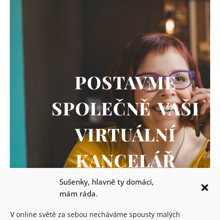
POSTAVME
SPOLEČNĚ VAŠI
VIRTUÁLNÍ
KANCELÁŘ
Sušenky, hlavně ty domácí,
mám ráda.
V online světě za sebou necháváme spousty malých